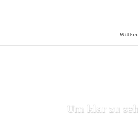
Willk
Um klar zu seh